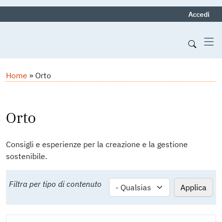
Menu p
Accedi
Navigazione principa
Salta al contenuto principale
Briciole di pane
Home
Orto
Orto
Consigli e esperienze per la creazione e la gestione
sostenibile.
Filtra per tipo di contenuto