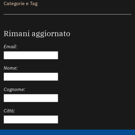
Secondario
Categorie e Tag
Rimani aggiornato
Email:
Nome:
Cognome:
Città:
Stato: