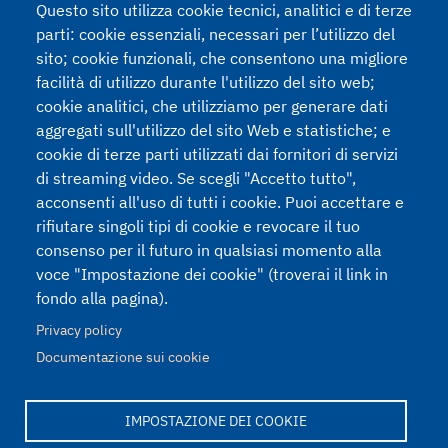
Questo sito utilizza cookie tecnici, analitici e di terze
parti: cookie essenziali, necessari per l’utilizzo del
sito; cookie funzionali, che consentono una migliore
facilità di utilizzo durante l'utilizzo del sito web;
cookie analitici, che utilizziamo per generare dati
Trattamento Dati
aggregati sull'utilizzo del sito Web e statistiche; e
cookie di terze parti utilizzati dai fornitori di servizi
Acconsento al Trattamento dei miei dati personali (Regulamento
di streaming video. Se scegli "Accetto tutto",
2016/679 - GDPR e decreto legislativo n.196 of 30/6/2003).
Leggi la
acconsenti all'uso di tutti i cookie. Puoi accettare e
nostra Privacy Policy
rifiutare singoli tipi di cookie e revocare il tuo
consenso per il futuro in qualsiasi momento alla
voce "Impostazione dei cookie" (troverai il link in
fondo alla pagina).
Privacy policy
Documentazione sui cookie
IMPOSTAZIONE DEI COOKIE
Realizzato con
Drupal
da
Akabit