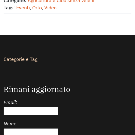
Categorie:
Agricoltura e Cibo senza veleni
Tags:
Eventi
,
Orto
,
Video
Secondario
Categorie e Tag
Rimani aggiornato
Email:
Nome: