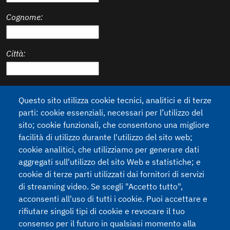
Cognome:
Città:
Stato:
Questo sito utilizza cookie tecnici, analitici e di terze
parti: cookie essenziali, necessari per l’utilizzo del
sito; cookie funzionali, che consentono una migliore
facilità di utilizzo durante l'utilizzo del sito web;
cookie analitici, che utilizziamo per generare dati
Trattamento Dati
aggregati sull'utilizzo del sito Web e statistiche; e
cookie di terze parti utilizzati dai fornitori di servizi
Acconsento al Trattamento dei miei dati personali (Regulamento
di streaming video. Se scegli "Accetto tutto",
2016/679 - GDPR e decreto legislativo n.196 of 30/6/2003).
Leggi la
acconsenti all'uso di tutti i cookie. Puoi accettare e
nostra Privacy Policy
rifiutare singoli tipi di cookie e revocare il tuo
consenso per il futuro in qualsiasi momento alla