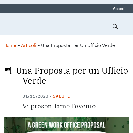
Menu p
Accedi
Navigazione principa
Salta al contenuto principale
Briciole di pane
Home
Articoli
Una Proposta Per Un Ufficio Verde
Una Proposta per un Ufficio
Verde
01/11/2023
•
SALUTE
Vi presentiamo l'evento
Image